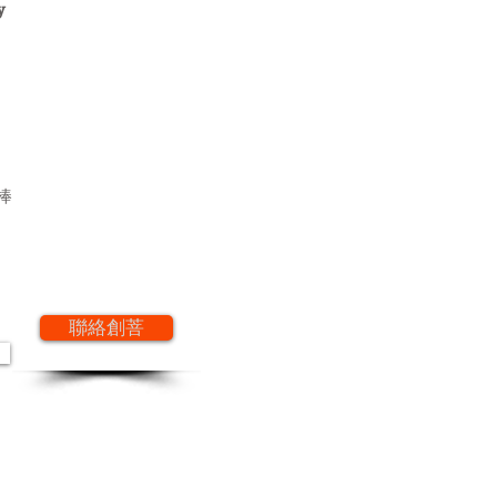
y
明棒
聯絡創菩