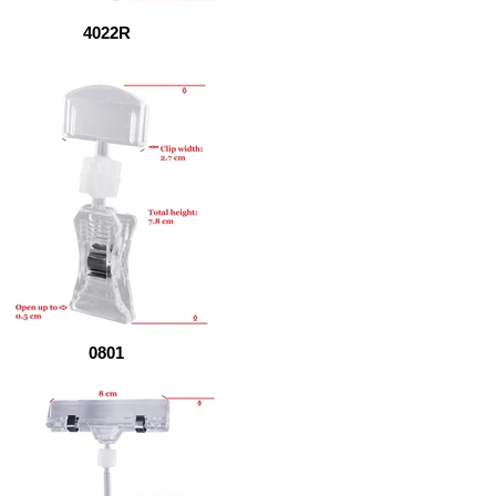
4022R
0801