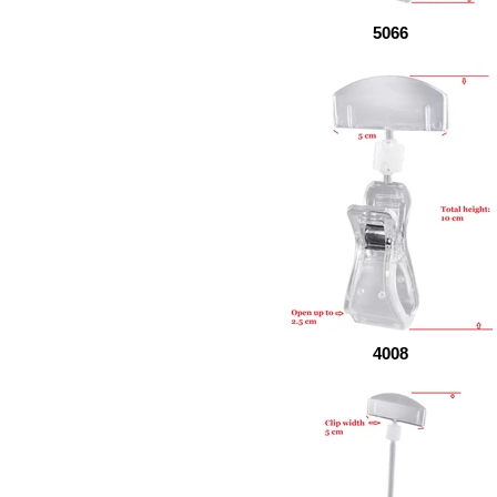
5066
4008