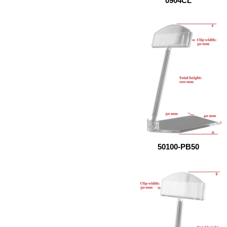
0904CL
50100-PB50