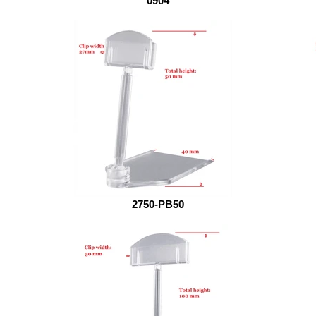
0904
2750-PB50