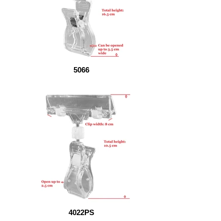
5066
4022PS