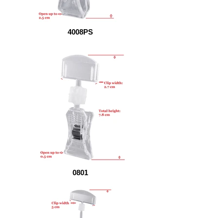
4008PS
0801