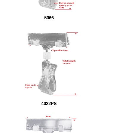
5066
4022PS