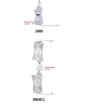
1605
0904CL