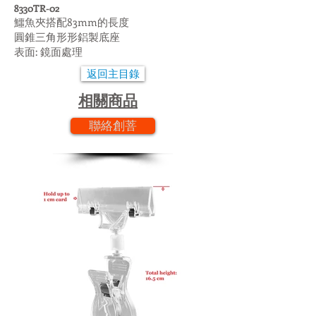
8330TR-02
鱷魚夾搭配83mm的長度
圓錐三角形形鋁製底座
表面: 鏡面處理
返回主目錄
相關商品
聯絡創菩