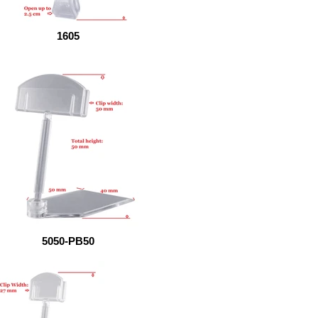
1605
5050-PB50