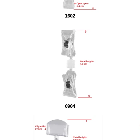
1602
0904