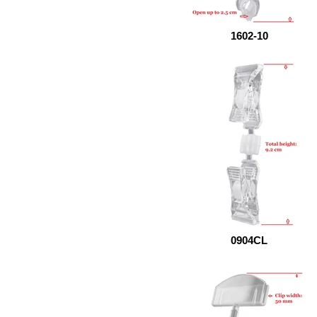
1602-10
0904CL