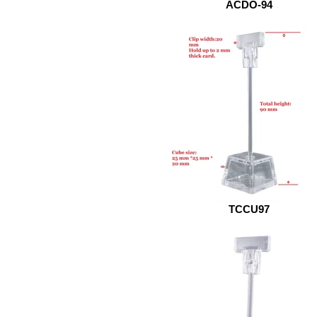
ACDO-94
TCCU97