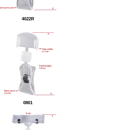
4022R
0801