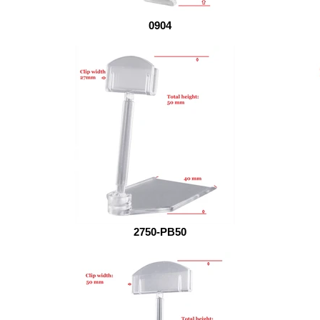
0904
2750-PB50