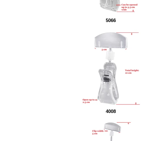
5066
4008