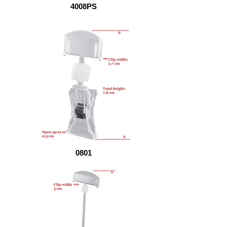
4008PS
0801