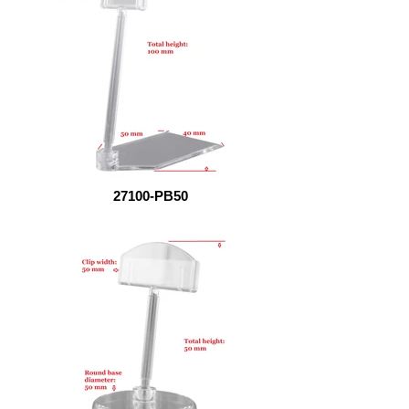
27100-PB50