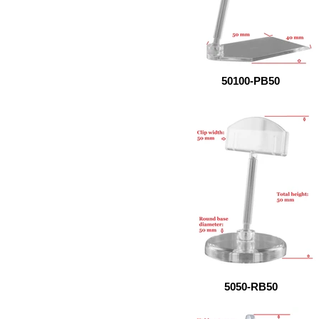
50100-PB50
5050-RB50