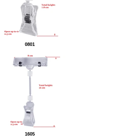
0801
1605