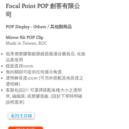
Focal Point POP 創菩有限公
司
POP Display - Others / 其他類商品
Mirror Kit POP Clip
Made in Taiwan, ROC
低單價塑膠製鍍膜鏡面最適合藥妝店, 化妝
品業使用
鏡面直徑10cm
無向關節可提供任何展示角度
透明棒長度10cm (可另外搭配其他長度之
透明棒)
客製化設計! 可選擇搭配各種大小之透明
夾, 磁鐵座, 或塑膠底板. (請於下單時明確
說明需求)
返回主目錄