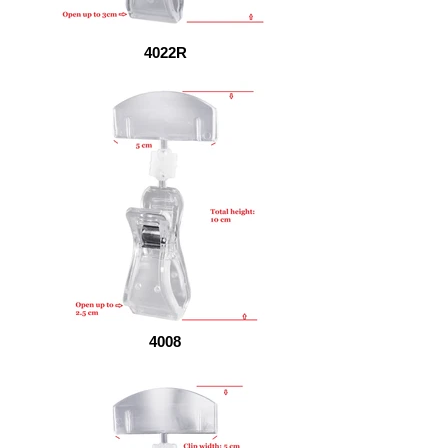
4022R
4008