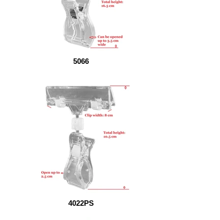
5066
4022PS