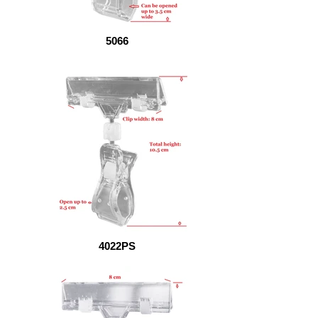
5066
4022PS