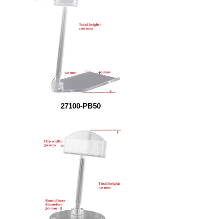
27100-PB50