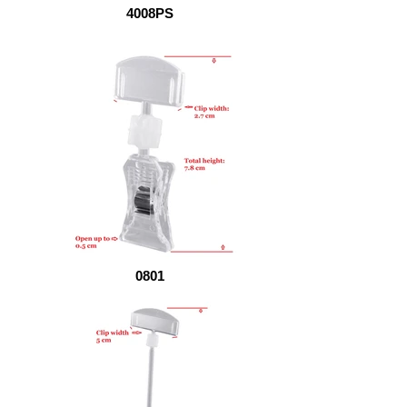
4008PS
0801