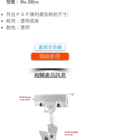
型號： No. SH70
符合
;
ＰＯＰ陳列廣告框的尺寸
框夾：透明底座
顏色：透明
返回主目錄
聯絡創菩
相關產品訊息