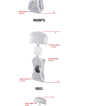
4008PS
0801