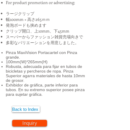
For product promotion or advertising;
ラージクリップ
幅100mm × 高さ265ｍｍ
発泡ボードも挟めます
クリップ開口、上10mm、下45mm
スーパーからファッション雑貨売場向きで
多彩なバリエーションを用意しました。
Pinza MaxiVision Portacartel con Pinza
grande.
100mm(W)*265mm(H)
Robusta, adecuada para fijar en tubos de
bicicletas y percheros de ropa. Pinza
Superior agarra materiales de hasta 10mm
de grosor.
Exhibidor de gráfica, parte inferior para
tubos. En su extremo superior posee pinza
para sujetar gráfica.
Back to Index
Inquiry