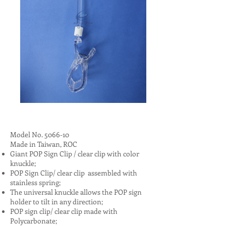
Model No. 5066-10
Made in Taiwan, ROC
Giant POP Sign Clip / clear clip with color
knuckle;
POP Sign Clip/ clear clip assembled with
stainless spring;
The universal knuckle allows the POP sign
holder to tilt in any direction;
POP sign clip/ clear clip made with
Polycarbonate;