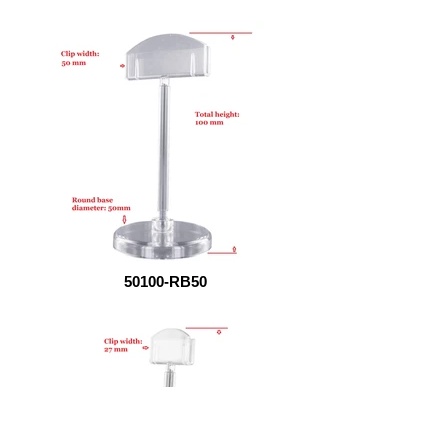
50100-RB50