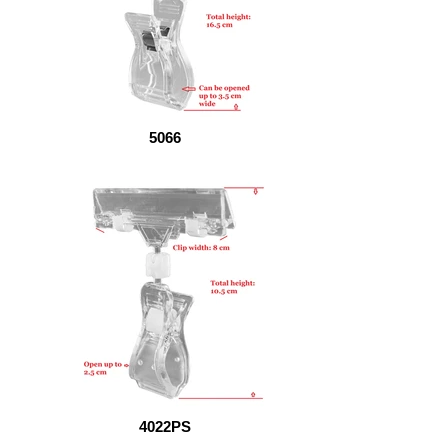
5066
4022PS